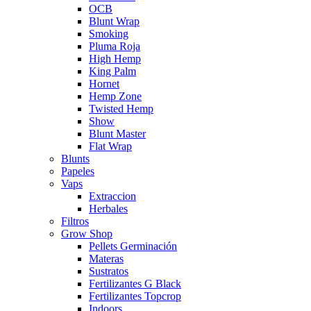
OCB
Blunt Wrap
Smoking
Pluma Roja
High Hemp
King Palm
Hornet
Hemp Zone
Twisted Hemp
Show
Blunt Master
Flat Wrap
Blunts
Papeles
Vaps
Extraccion
Herbales
Filtros
Grow Shop
Pellets Germinación
Materas
Sustratos
Fertilizantes G Black
Fertilizantes Topcrop
Indoors