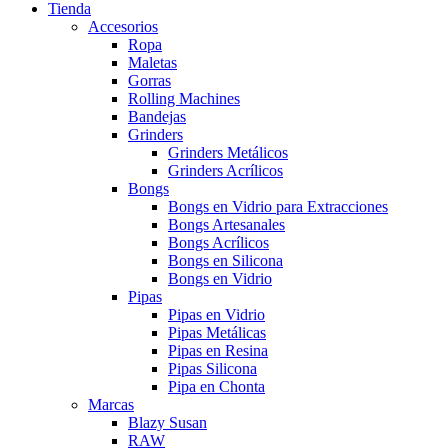
Tienda
Accesorios
Ropa
Maletas
Gorras
Rolling Machines
Bandejas
Grinders
Grinders Metálicos
Grinders Acrílicos
Bongs
Bongs en Vidrio para Extracciones
Bongs Artesanales
Bongs Acrílicos
Bongs en Silicona
Bongs en Vidrio
Pipas
Pipas en Vidrio
Pipas Metálicas
Pipas en Resina
Pipas Silicona
Pipa en Chonta
Marcas
Blazy Susan
RAW