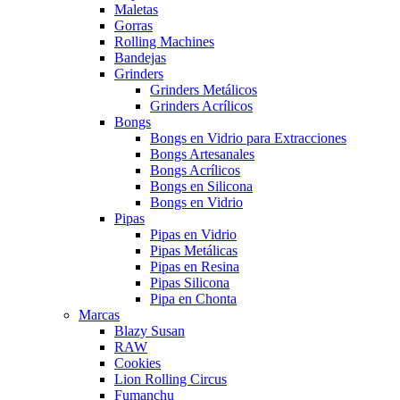
Maletas
Gorras
Rolling Machines
Bandejas
Grinders
Grinders Metálicos
Grinders Acrílicos
Bongs
Bongs en Vidrio para Extracciones
Bongs Artesanales
Bongs Acrílicos
Bongs en Silicona
Bongs en Vidrio
Pipas
Pipas en Vidrio
Pipas Metálicas
Pipas en Resina
Pipas Silicona
Pipa en Chonta
Marcas
Blazy Susan
RAW
Cookies
Lion Rolling Circus
Fumanchu