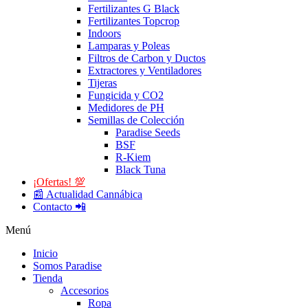
Fertilizantes G Black
Fertilizantes Topcrop
Indoors
Lamparas y Poleas
Filtros de Carbon y Ductos
Extractores y Ventiladores
Tijeras
Fungicida y CO2
Medidores de PH
Semillas de Colección
Paradise Seeds
BSF
R-Kiem
Black Tuna
¡Ofertas! 💯
📰 Actualidad Cannábica
Contacto 📲
Menú
Inicio
Somos Paradise
Tienda
Accesorios
Ropa