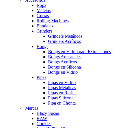
Accesorios
Ropa
Maletas
Gorras
Rolling Machines
Bandejas
Grinders
Grinders Metálicos
Grinders Acrílicos
Bongs
Bongs en Vidrio para Extracciones
Bongs Artesanales
Bongs Acrílicos
Bongs en Silicona
Bongs en Vidrio
Pipas
Pipas en Vidrio
Pipas Metálicas
Pipas en Resina
Pipas Silicona
Pipa en Chonta
Marcas
Blazy Susan
RAW
Cookies