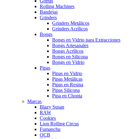
Gorras
Rolling Machines
Bandejas
Grinders
Grinders Metálicos
Grinders Acrílicos
Bongs
Bongs en Vidrio para Extracciones
Bongs Artesanales
Bongs Acrílicos
Bongs en Silicona
Bongs en Vidrio
Pipas
Pipas en Vidrio
Pipas Metálicas
Pipas en Resina
Pipas Silicona
Pipa en Chonta
Marcas
Blazy Susan
RAW
Cookies
Lion Rolling Circus
Fumanchu
OCB