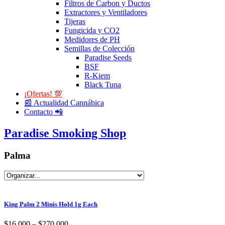
Filtros de Carbon y Ductos
Extractores y Ventiladores
Tijeras
Fungicida y CO2
Medidores de PH
Semillas de Colección
Paradise Seeds
BSF
R-Kiem
Black Tuna
¡Ofertas! 💯
📰 Actualidad Cannábica
Contacto 📲
Paradise Smoking Shop
Palma
King Palm 2 Minis Hold 1g Each
$
16.000
–
$
270.000