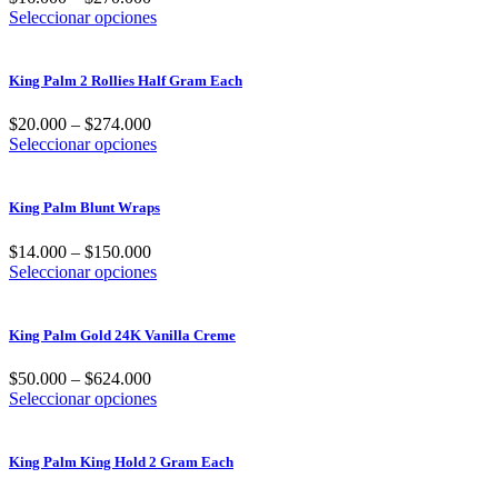
Este
Seleccionar opciones
producto
tiene
múltiples
King Palm 2 Rollies Half Gram Each
variantes.
Las
$
20.000
–
$
274.000
opciones
Este
Seleccionar opciones
se
producto
pueden
tiene
elegir
múltiples
King Palm Blunt Wraps
en
variantes.
la
Las
$
14.000
–
$
150.000
página
opciones
Este
Seleccionar opciones
de
se
producto
producto
pueden
tiene
elegir
múltiples
King Palm Gold 24K Vanilla Creme
en
variantes.
la
Las
$
50.000
–
$
624.000
página
opciones
Este
Seleccionar opciones
de
se
producto
producto
pueden
tiene
elegir
múltiples
King Palm King Hold 2 Gram Each
en
variantes.
la
Las