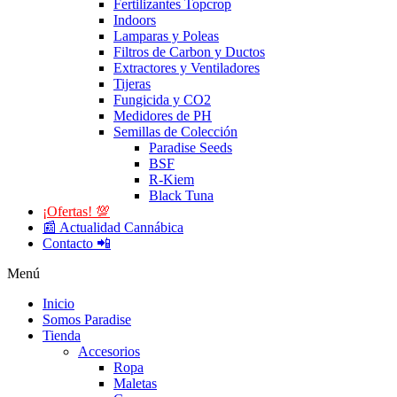
Fertilizantes Topcrop
Indoors
Lamparas y Poleas
Filtros de Carbon y Ductos
Extractores y Ventiladores
Tijeras
Fungicida y CO2
Medidores de PH
Semillas de Colección
Paradise Seeds
BSF
R-Kiem
Black Tuna
¡Ofertas! 💯
📰 Actualidad Cannábica
Contacto 📲
Menú
Inicio
Somos Paradise
Tienda
Accesorios
Ropa
Maletas