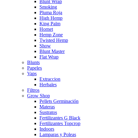
Blunt Wrap
Smoking
Pluma Roja
High Hemp
King Palm
Hornet
Hemp Zone
Twisted Hemp
Show
Blunt Master
Flat Wrap
Blunts
Papeles
Vaps
Extraccion
Herbales
Filtros
Grow Shop
Pellets Germinación
Materas
Sustratos
Fertilizantes G Black
Fertilizantes Topcrop
Indoors
Lamparas y Poleas