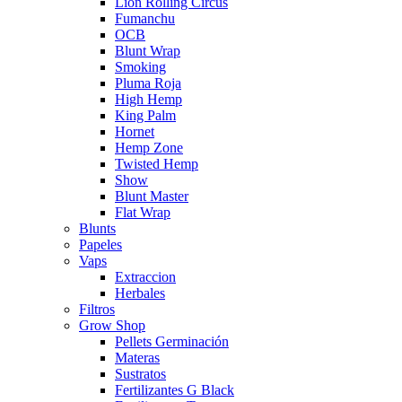
Lion Rolling Circus
Fumanchu
OCB
Blunt Wrap
Smoking
Pluma Roja
High Hemp
King Palm
Hornet
Hemp Zone
Twisted Hemp
Show
Blunt Master
Flat Wrap
Blunts
Papeles
Vaps
Extraccion
Herbales
Filtros
Grow Shop
Pellets Germinación
Materas
Sustratos
Fertilizantes G Black